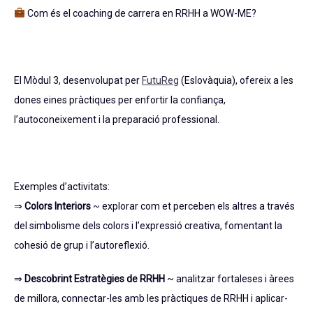
Com és el coaching de carrera en RRHH a WOW-ME?
El Mòdul 3, desenvolupat per
FutuReg
(Eslovàquia), ofereix a les
dones eines pràctiques per enfortir la confiança,
l’autoconeixement i la preparació professional.
Exemples d’activitats:
⇒
Colors Interiors
~ explorar com et perceben els altres a través
del simbolisme dels colors i l’expressió creativa, fomentant la
cohesió de grup i l’autoreflexió.
⇒
Descobrint Estratègies de RRHH
~ analitzar fortaleses i àrees
de millora, connectar-les amb les pràctiques de RRHH i aplicar-