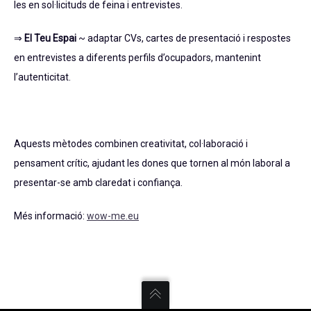
les en sol·licituds de feina i entrevistes.
⇒
El Teu Espai
~ adaptar CVs, cartes de presentació i respostes
en entrevistes a diferents perfils d’ocupadors, mantenint
l’autenticitat.
Aquests mètodes combinen creativitat, col·laboració i
pensament crític, ajudant les dones que tornen al món laboral a
presentar-se amb claredat i confiança.
Més informació:
wow-me.eu