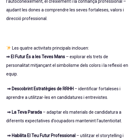
l’autoconeixement, el creixement i la confiança professional –
ajudant les dones a comprendre les seves fortaleses, valors i
direcció professional.
Les quatre activitats principals inclouen:
⇒ El Futur És a les Teves Mans
– explorar els trets de
personalitat mitjançant el simbolisme dels colors i la reflexió en
equip.
⇒ Descobrint Estratègies de RRHH
– identificar fortaleses i
aprendre a utilitzar-les en candidatures i entrevistes.
⇒ La Teva Parada
– adaptar els materials de candidatura a
diferents expectatives d’ocupadors mantenint l’autenticitat.
⇒ Habilita El Teu Futur Professional
– utilitzar el storytelling i