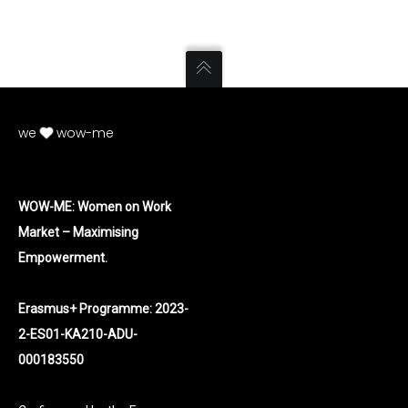
we
wow-me
WOW-ME: Women on Work
Market – Maximising
Empowerment.
Erasmus+ Programme: 2023-
2-ES01-KA210-ADU-
000183550