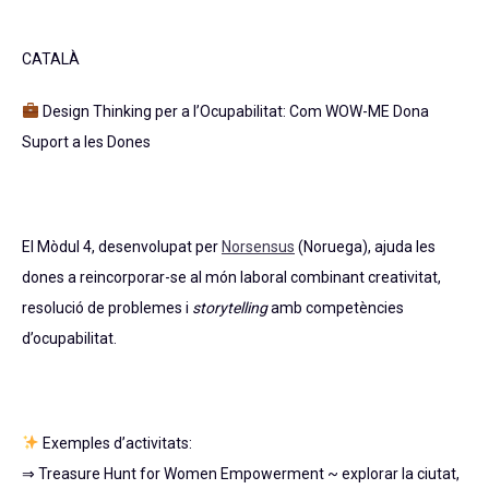
CATALÀ
Design Thinking per a l’Ocupabilitat: Com WOW-ME Dona
Suport a les Dones
El Mòdul 4, desenvolupat per
Norsensus
(Noruega), ajuda les
dones a reincorporar-se al món laboral combinant creativitat,
resolució de problemes i
storytelling
amb competències
d’ocupabilitat.
Exemples d’activitats:
⇒ Treasure Hunt for Women Empowerment ~ explorar la ciutat,