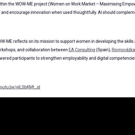
d within the WOW-ME project (Women on Work Market – Maximising Empow
 and encourage innovation when used thoughtfully. AI should compleme
W-ME reflects on its mission to support women in developing the skills
orkshops, and collaboration between
EA Consulting
(Spain),
Rovnovážka
wered participants to strengthen employability and digital competencie
/youtu.be/eILSbKMt_qI