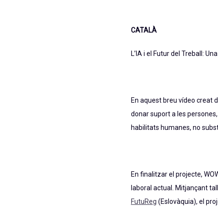
CATALÀ
L’IA i el Futur del Treball: 
En aquest breu vídeo creat 
donar suport a les persones,
habilitats humanes, no substi
En finalitzar el projecte, W
laboral actual. Mitjançant tal
FutuReg
(Eslovàquia), el proj