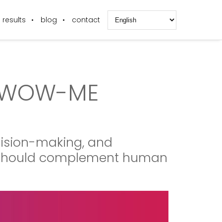
results
blog
contact
 A WOW-ME
cision-making, and
I should complement human