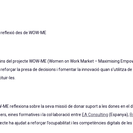
Una reflexió des de WOW-ME
dins del projecte WOW-ME (Women on Work Market – Maximising Empowerm
 reforçar la presa de decisions i fomentar la innovació quan s’utilitza
tuir-les.
OW-ME reflexiona sobre la seva missió de donar suport a les dones en el 
lers, eines formatives i la col·laboració entre
EA Consulting
(Espanya),
R
ecte ha ajudat a reforçar l’ocupabilitat i les competències digitals de les