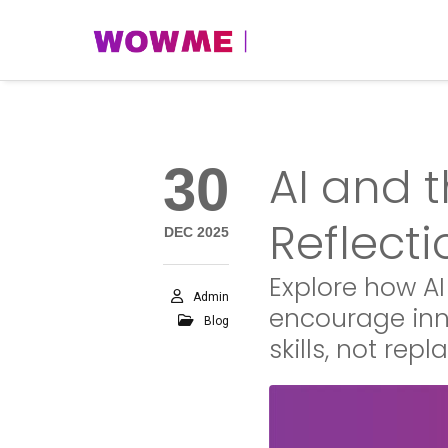
30
AI and 
Reflecti
DEC 2025
Explore how A
Admin
encourage inn
Blog
skills, not rep