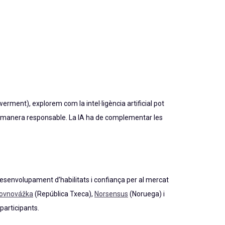
ent), explorem com la intel·ligència artificial pot
 de manera responsable. La IA ha de complementar les
desenvolupament d’habilitats i confiança per al mercat
ovnovážka
(República Txeca),
Norsensus
(Noruega) i
 participants.