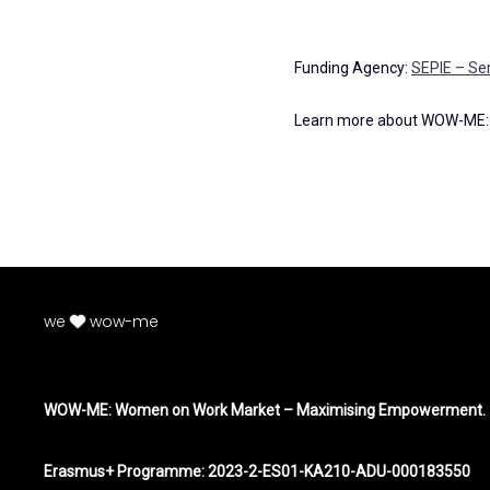
Funding Agency:
SEPIE – Ser
Learn more about WOW-ME
we
wow-me
WOW-ME: Women on Work Market – Maximising Empowerment.
Erasmus+ Programme: 2023-2-ES01-KA210-ADU-000183550